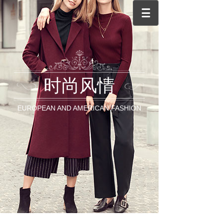
时尚风情
EUROPEAN AND AMERICAN FASHION